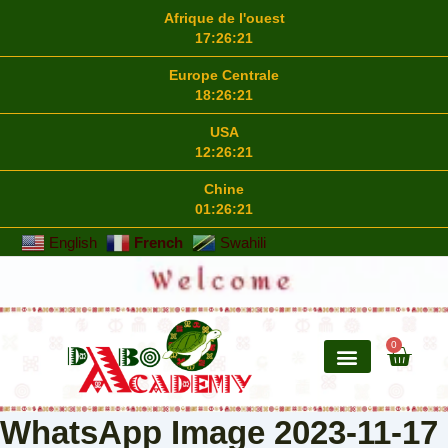
Afrique de l'ouest
17:26:21
Europe Centrale
18:26:21
USA
12:26:21
Chine
01:26:21
English
French
Swahili
0
WhatsApp Image 2023-11-17