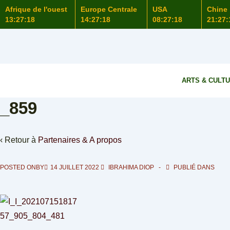
Afrique de l'ouest
Europe Centrale
USA
Chine
13:27:19
14:27:19
08:27:19
21:27:
ARTS & CULT
_859
‹ Retour à
Partenaires & A propos
POSTED ONBY
14 JUILLET 2022
IBRAHIMA DIOP
PUBLIÉ DANS