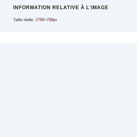
INFORMATION RELATIVE À L'IMAGE
Taille réelle:
2788×798
px
© Dabo Academy 2022 - Tous droits réservés