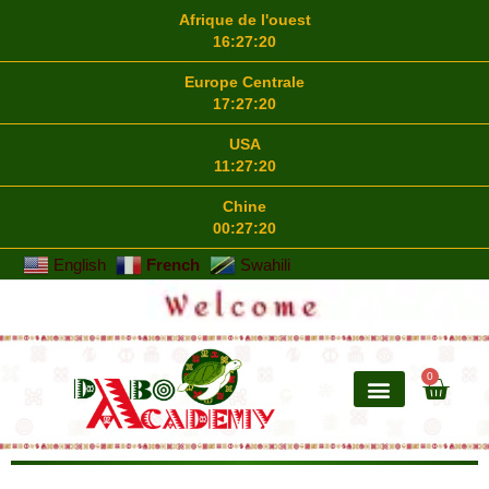
Afrique de l'ouest
16:27:21
Europe Centrale
17:27:21
USA
11:27:21
Chine
00:27:21
English
French
Swahili
0