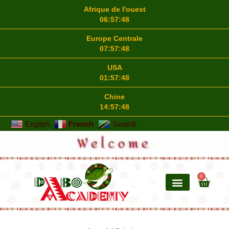
Afrique de l'ouest
06:57:49
Europe Centrale
07:57:49
USA
01:57:49
Chine
14:57:49
English
French
Swahili
0