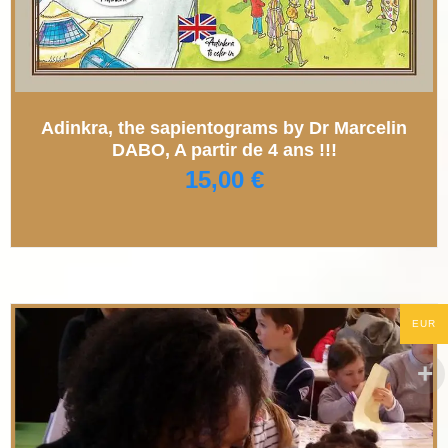
Adinkra, the sapientograms by Dr Marcelin
DABO, A partir de 4 ans !!!
15,00
€
EUR